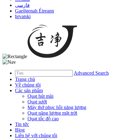
فارسی
Gaeilgenah Éireann
hrvatski
Advanced Search
Trang chủ
Về chúng tôi
Các sản phẩm
Quạt hút mùi
Quạt sưởi
Máy thở phục hồi năng lượng
Quạt năng lượng mặt trời
Quạt tốc độ cao
Tin tức
Blog
Liên hệ với chúng tôi