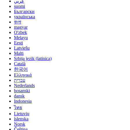
عربي
suomi
Български
українська
বাংলা
magyar
O'zbek
Melayu
Eesti
Latviešu
Malti
Srbija jezik (latinica)
Català
한국어
Ελληνικά
עברית
Nederlands
bosanski
dansk
Indonesia
ไทย
Lietuvių
íslenska
Norsk
Čeština