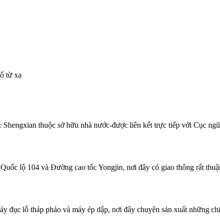
ố từ xa
engxian thuộc sở hữu nhà nước-được liên kết trực tiếp với Cục ngũ cố
a Quốc lộ 104 và Đường cao tốc Yongjin, nơi đây có giao thông rất thuận
máy đục lỗ tháp pháo và máy ép dập, nơi đây chuyên sản xuất những chiế