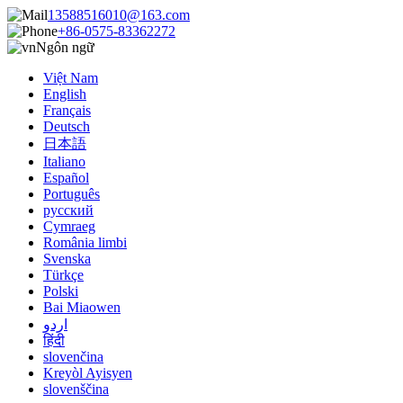
13588516010@163.com
+86-0575-83362272
Ngôn ngữ
Việt Nam
English
Français
Deutsch
日本語
Italiano
Español
Português
русский
Cymraeg
România limbi
Svenska
Türkçe
Polski
Bai Miaowen
اردو
हिंदी
slovenčina
Kreyòl Ayisyen
slovenščina